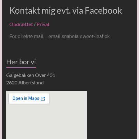
Kontakt mig evt. via Facebook
Opdrættet
/
Privat
For direkte mail…. email snabela sweet-leaf.dk
Her bor vi
Galgebakken Over 401
2620 Albertslund