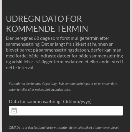
UDREGN DATO FOR
KOMMENDE TERMIN
Der beregnes 68 dage som først mulige termin efter
sammensætning. Det er langt fra sikkert at hunnen er
blevet parret på sammensætningsdatoen, derfor kan man
med fordel både indtaste datoer for både sammensætning
og adskillelse - så ligger terminsdatoen et eller andet sted i
dette interval.
Formularen starter med dagen idag - hvis sammensætningen er på en anden dato,
enten før eller efter, vælges blot en anden dato.
Dato for sammensætning
*
(dd/mm/yyyy)
OBS! Dette er den først mulige terminsdato - det er ikke sikkert at hunnen er blevet