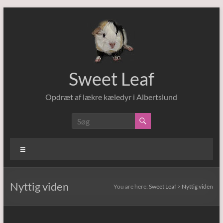
Skip
to
content
Sweet Leaf
Opdræt af lækre kæledyr i Albertslund
Menu
Nyttig viden
You are here:
Sweet Leaf
>
Nyttig viden