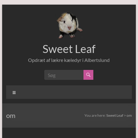
Skip
to
content
Sweet Leaf
Opdræt af lækre kæledyr i Albertslund
Menu
om
You are here:
Sweet Leaf
>
om