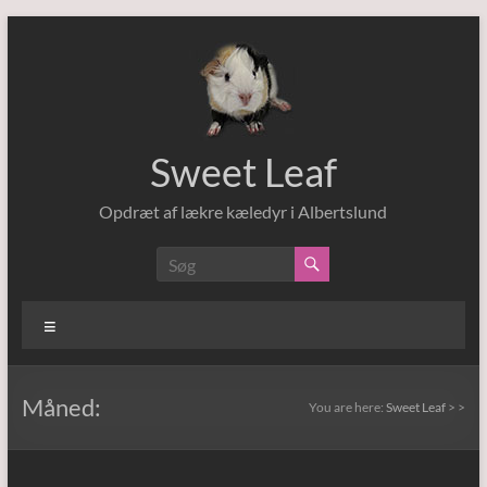
Skip
to
content
Sweet Leaf
Opdræt af lækre kæledyr i Albertslund
Menu
Måned:
You are here:
Sweet Leaf
>
>