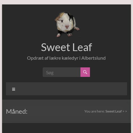
Skip
to
content
Sweet Leaf
Opdræt af lækre kæledyr i Albertslund
Menu
Måned:
You are here:
Sweet Leaf
>
>